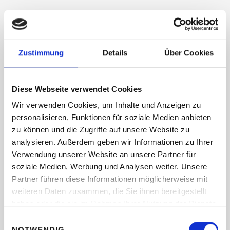
Da Papiergeld bis auf den Materialwert keinen
tatsächlichen Wert hat, spielt Vertrauen in
vielerlei Hinsicht eine wichtige Rolle. Es ist zu
Zustimmung
Details
Über Cookies
berücksichtigen, dass immer eine gewisse
Unsicherheit bleibt. Angenommen, jemand
Diese Webseite verwendet Cookies
findet alte Reichsmark-Scheine. Einst konnten
mit den Geldscheinen Waren gekauft werden,
Wir verwenden Cookies, um Inhalte und Anzeigen zu
personalisieren, Funktionen für soziale Medien anbieten
heutzutage ist das betagte Papiergeld etwas
zu können und die Zugriffe auf unsere Website zu
für Sammler und kein akzeptiertes
analysieren. Außerdem geben wir Informationen zu Ihrer
Zahlungsmittel. Schon einige Währungen
Verwendung unserer Website an unsere Partner für
kamen und gingen. Anders sieht es mit
soziale Medien, Werbung und Analysen weiter. Unsere
Goldmünzen aus, da das verwendete
Partner führen diese Informationen möglicherweise mit
Edelmetall von allen Kulturen und zu jeder
weiteren Daten zusammen, die Sie ihnen bereitgestellt
haben oder die sie im Rahmen Ihrer Nutzung der Dienste
Zeit als Zahlungsmittel akzeptiert wird. Vor
gesammelt haben.
Einwilligungsauswahl
diesem Hintergrund gilt wertbeständiges Gold
NOTWENDIG